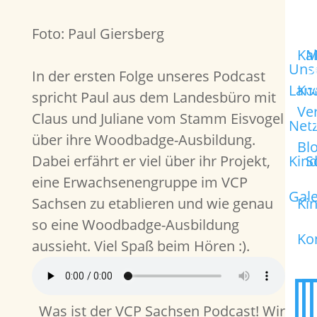
Übe
Ak
M
Foto: Paul Giersberg
uns
Ka
M
Uns
P
In der ersten Folge unseres Podcast
h
Lan
Ko
spricht Paul aus dem Landesbüro mit
H
Ve
Claus und Juliane vom Stamm Eisvogel
I
Net
V
über ihre Woodbadge-Ausbildung.
Bl
Dabei erfährt er viel über ihr Projekt,
Kin
S
Ko
eine Erwachsenengruppe im VCP
Gale
Sachsen zu etablieren und wie genau
Ki
so eine Woodbadge-Ausbildung
Ko
aussieht. Viel Spaß beim Hören :).
Was ist der VCP Sachsen Podcast! Wir