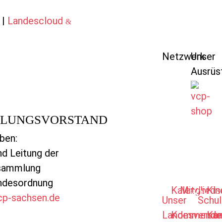
|
Landescloud
&
Netzwerk
Unser
Ausrüs
LUNGSVORSTAND
ben:
nd Leitung der
sammlung
ÜBER
AKTUELLE
MITMAC
PFADF
IM
KO
andesordnung
UNS
HEIM
VER
Kalender
Mitglieds
Kin
HÖFGE
cp-sachsen.de
Unser
Schu
Landesverba
Kommende
Kon