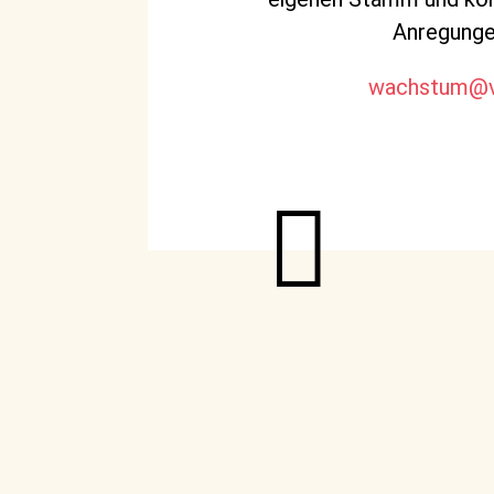
Anregungen
wachstum@v
