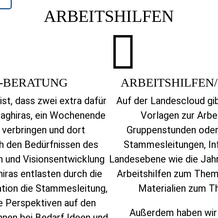
o
ARBEITSHILFEN

 -BERATUNG
ARBEITSHILFEN
 ist, dass zwei extra dafür
Auf der Landescloud gib
Baghiras, ein Wochenende
Vorlagen zur Arb
verbringen und dort
Gruppenstunden oder 
 den Bedürfnissen des
Stammesleitungen, In
 und Visionsentwicklung
Landesebene wie die Jahr
hiras entlasten durch die
Arbeitshilfen zum Them
ion die Stammesleitung,
Materialien zum T
e Perspektiven auf den
Außerdem haben wir 
nen bei Bedarf Ideen und